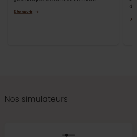
de 
Découvrir
Déc
Nos simulateurs