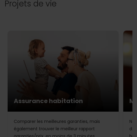
Projets de vie
Assurance habitation
Mu
Comparer les meilleures garanties, mais
Not
également trouver le meilleur rapport
de 
garanties/prix, en moins de 3 minutes.
bud