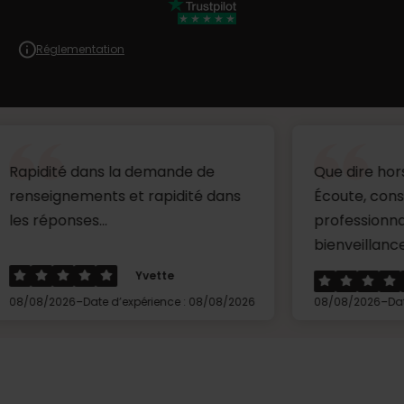
Réglementation
 dans la demande de
Que dire hors mis un gr
ments et rapidité dans
Écoute, conseils,
es...
professionnalisme et
bienveillance.Merci à Cé.
Yvette
Peniss
-
-
Date d’expérience : 08/08/2026
08/08/2026
Date d’expérienc