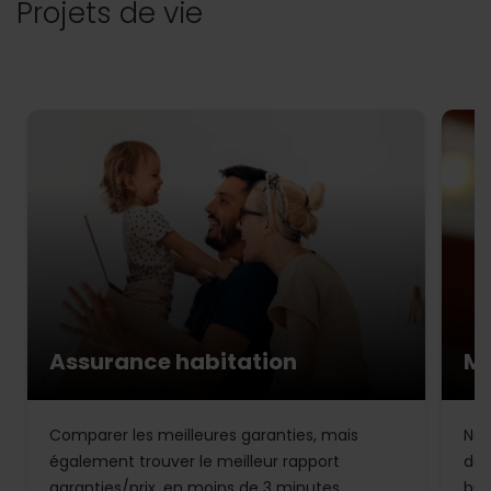
Projets de vie
Assurance habitation
Mu
Comparer les meilleures garanties, mais
Not
également trouver le meilleur rapport
de 
garanties/prix, en moins de 3 minutes.
bud