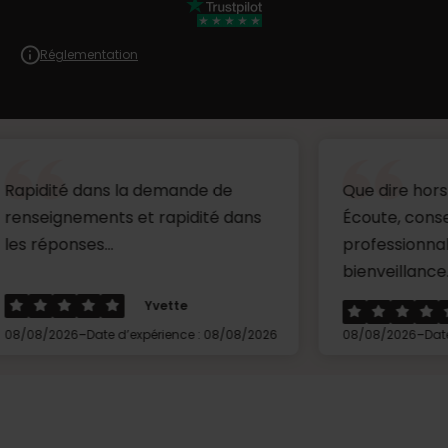
Réglementation
dans la demande de
Que dire hors mis un gra
ments et rapidité dans
Écoute, conseils,
s...
professionnalisme et
bienveillance.Merci à Cé.
Yvette
Penisso
-
Date d’expérience : 08/08/2026
08/08/2026
Date d’expérience