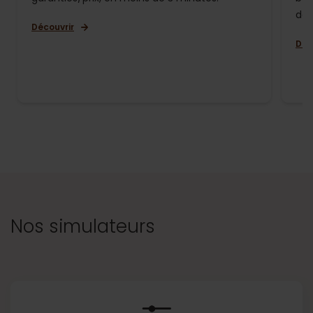
de 
Découvrir
Déc
Nos simulateurs