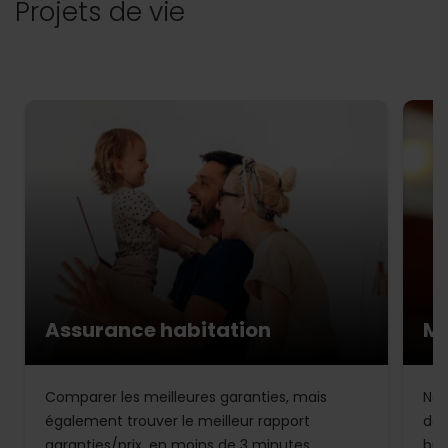
Projets de vie
Assurance habitation
Mu
Comparer les meilleures garanties, mais
Not
également trouver le meilleur rapport
de 
garanties/prix, en moins de 3 minutes.
bud