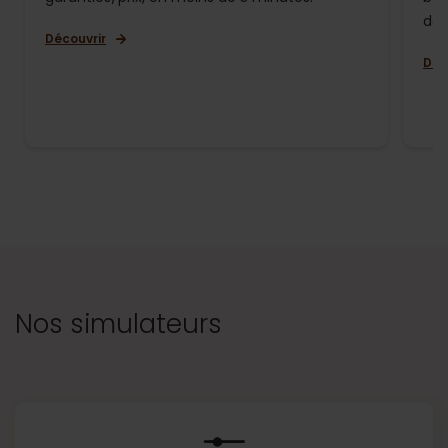
de 
Découvrir
Déc
Nos simulateurs