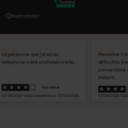
Réglementation
ne que j'ai eu au
Personne très aimable, 
 a été professionnelle...
difficultés à entendre c
conventions des collèg
mêlent...
Varcelice
Céline
-
-
Date d’expérience : 07/08/2026
07/08/2026
Date d’expérienc