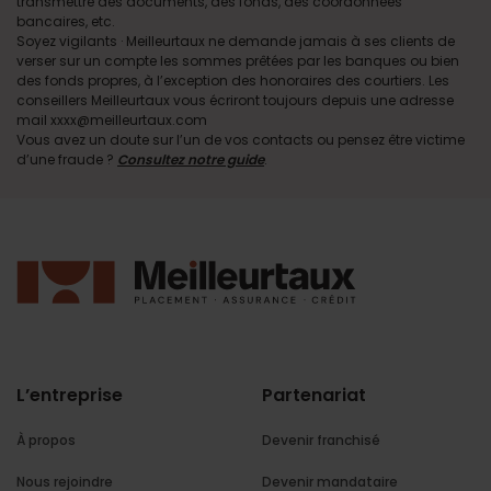
transmettre des documents, des fonds, des coordonnées
bancaires, etc.
Soyez vigilants · Meilleurtaux ne demande jamais à ses clients de
verser sur un compte les sommes prêtées par les banques ou bien
des fonds propres, à l’exception des honoraires des courtiers. Les
conseillers Meilleurtaux vous écriront toujours depuis une adresse
mail xxxx@meilleurtaux.com
Vous avez un doute sur l’un de vos contacts ou pensez être victime
d’une fraude ?
Consultez notre guide
.
L’entreprise
Partenariat
À propos
Devenir franchisé
Nous rejoindre
Devenir mandataire