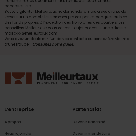
transmettre des documents, des fonds, des coordonnées
bancaires, etc.
Soyez vigilants · Meilleurtaux ne demande jamais à ses clients de
verser sur un compte les sommes prêtées par les banques ou bien
des fonds propres, à l’exception des honoraires des courtiers. Les
conseillers Meilleurtaux vous écriront toujours depuis une adresse
mail xxxx@meilleurtaux.com
Vous avez un doute sur l’un de vos contacts ou pensez être victime
d’une fraude ?
Consultez notre guide
.
L’entreprise
Partenariat
À propos
Devenir franchisé
Nous rejoindre
Devenir mandataire