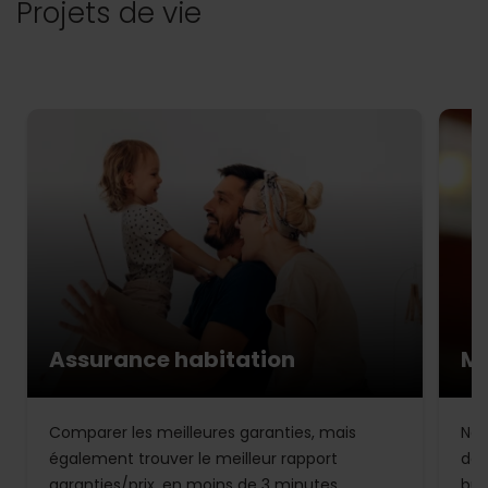
Projets de vie
Assurance habitation
Mu
Comparer les meilleures garanties, mais
Not
également trouver le meilleur rapport
de 
garanties/prix, en moins de 3 minutes.
bud