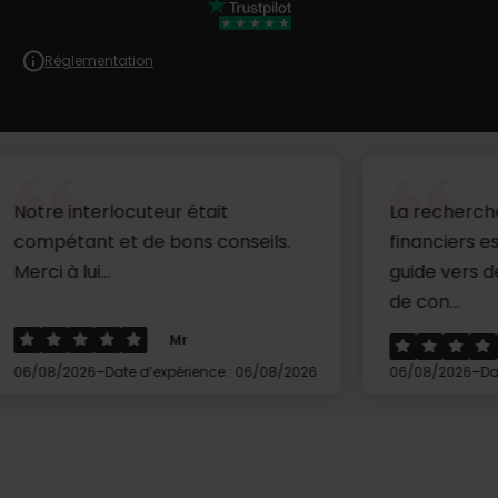
Réglementation
erlocuteur était
La recherche de parte
t et de bons conseils.
financiers est rapide, 
...
guide vers des organis
de con...
Mr
Wann
-
-
6
Date d’expérience : 06/08/2026
06/08/2026
Date d’expérien