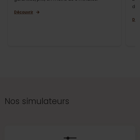
de 
Découvrir
Déc
Nos simulateurs