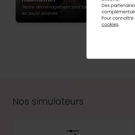
st
qui correspond
Des partenaire
ma
"Notre déménagement s'est fait
complémentaire
à vos besoins
en toute sérénité."
Pour connaître
et au meilleur
cookies
.
taux, en
L’a
quelques clics.
Vous pou
Découvrir
Nos simulateurs