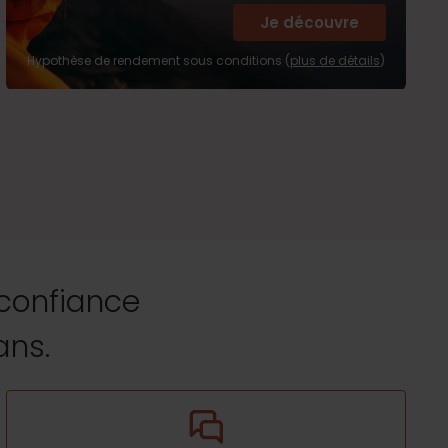
Je découvre
Hypothèse de rendement sous conditions (
plus de détails
)
 confiance
ans.