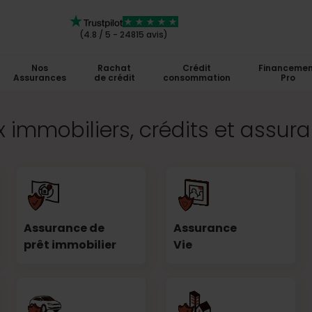
(4.8 / 5 - 24815 avis)
Nos
Rachat
Crédit
Financemen
Assurances
de crédit
consommation
Pro
 immobiliers, crédits et assur
Assurance de
Assurance
prêt immobilier
Vie