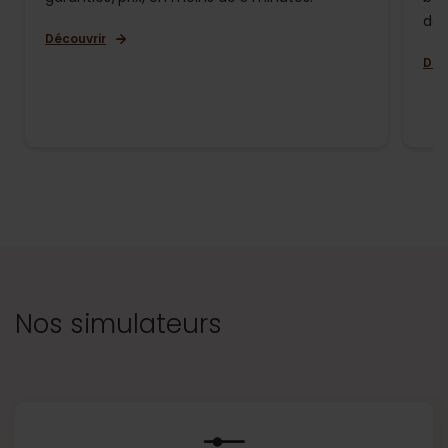
de 
Découvrir
Déc
Nos simulateurs