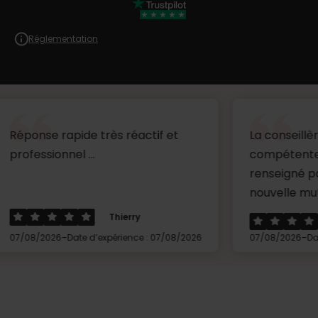
Réglementation
rapide très réactif et
La conseillère est très
nnel ...
compétente et m'a tr
renseigné pour le cho
nouvelle mutu...
Thierry
Beche
-
-
6
Date d’expérience : 07/08/2026
07/08/2026
Date d’expérien