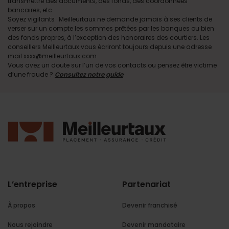
transmettre des documents, des fonds, des coordonnées
bancaires, etc.
Soyez vigilants · Meilleurtaux ne demande jamais à ses clients de
verser sur un compte les sommes prêtées par les banques ou bien
des fonds propres, à l’exception des honoraires des courtiers. Les
conseillers Meilleurtaux vous écriront toujours depuis une adresse
mail xxxx@meilleurtaux.com
Vous avez un doute sur l’un de vos contacts ou pensez être victime
d’une fraude ?
Consultez notre guide
.
L’entreprise
Partenariat
À propos
Devenir franchisé
Nous rejoindre
Devenir mandataire