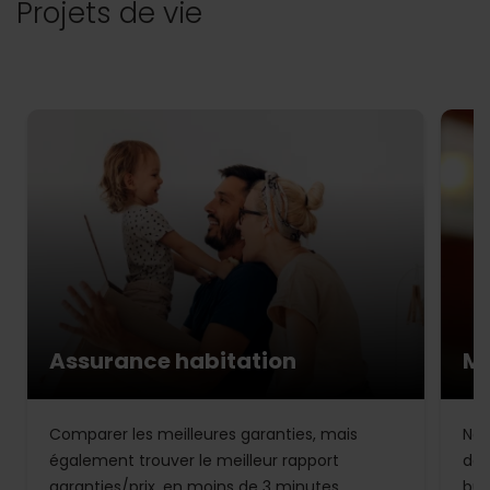
Projets de vie
Assurance habitation
Mu
Comparer les meilleures garanties, mais
Not
également trouver le meilleur rapport
de 
garanties/prix, en moins de 3 minutes.
bud