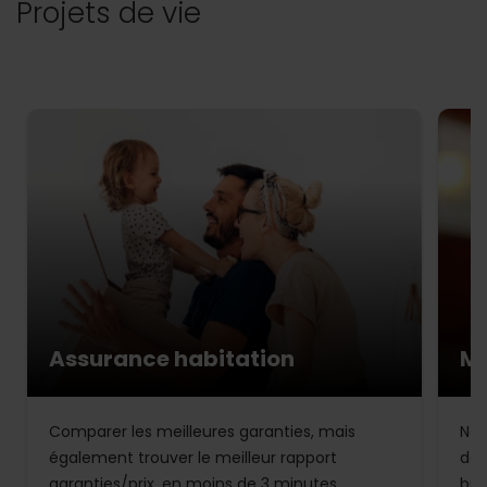
Projets de vie
Assurance habitation
Mu
Comparer les meilleures garanties, mais
Not
également trouver le meilleur rapport
de 
garanties/prix, en moins de 3 minutes.
bud