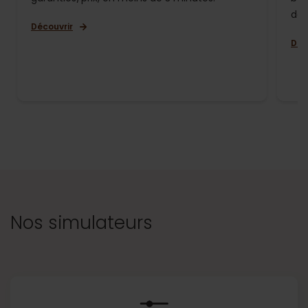
de 
Découvrir
Déc
Nos simulateurs