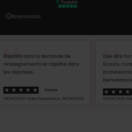
Réglementation
 dans la demande de
Que dire hors mis un g
ements et rapidité dans
Écoute, conseils,
ses...
professionnalisme et
bienveillance.Merci à Cé
Yvette
Penis
-
-
6
Date d’expérience : 08/08/2026
08/08/2026
Date d’expérien