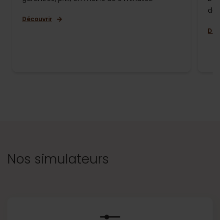
de 
Découvrir
Déc
Nos simulateurs