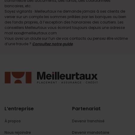
transmettre des documents, des fonds, des coordonnées
bancaires, etc.
Soyez vigilants · Meilleurtaux ne demande jamais à ses clients de
verser sur un compte les sommes prêtées par les banques ou bien
des fonds propres, à l’exception des honoraires des courtiers. Les
conseillers Meilleurtaux vous écriront toujours depuis une adresse
mail xxxx@meilleurtaux.com
Vous avez un doute sur l’un de vos contacts ou pensez être victime
d’une fraude ?
Consultez notre guide
.
L’entreprise
Partenariat
À propos
Devenir franchisé
Nous rejoindre
Devenir mandataire