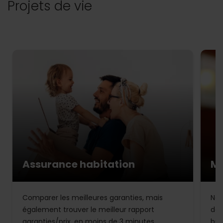
Projets de vie
Assurance habitation
Mu
Comparer les meilleures garanties, mais
Not
également trouver le meilleur rapport
de 
garanties/prix, en moins de 3 minutes.
bud