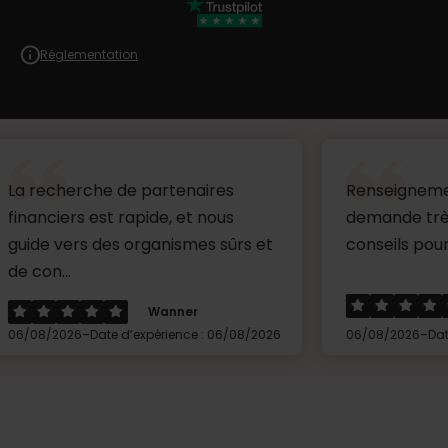
Réglementation
che de partenaires
Renseignements au sujet
 est rapide, et nous
demande très clairs av
s des organismes sûrs et
conseils pour la suite....
Loreau
Wanner
-
-
Date d’expérience : 06/08/2026
06/08/2026
Date d’expérienc