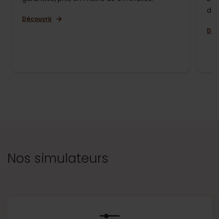
de 
Découvrir
Déc
Nos simulateurs