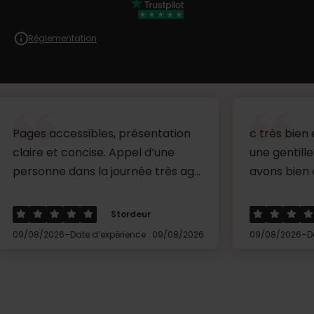
Réglementation
ccessibles, présentation
c très bien expliqué ,
t concise. Appel d’une
une gentille conseillèr
 dans la journée très ag...
avons bien concilier le
Stordeur
Mr
-
-
26
Date d’expérience : 09/08/2026
09/08/2026
Date d’expérie