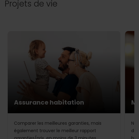
Projets de vie
Assurance habitation
Mu
Comparer les meilleures garanties, mais
Not
également trouver le meilleur rapport
de 
garanties/prix, en moins de 3 minutes.
bud