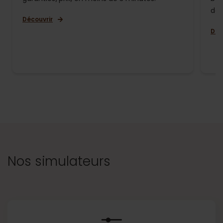
de 
Découvrir
Déc
Nos simulateurs