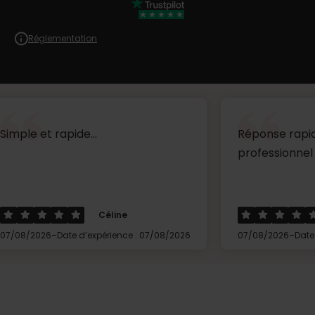
Réglementation
apide...
Réponse rapide très réac
professionnel ...
Céline
Thierry
-
Date d’expérience : 07/08/2026
07/08/2026
Date d’expérience