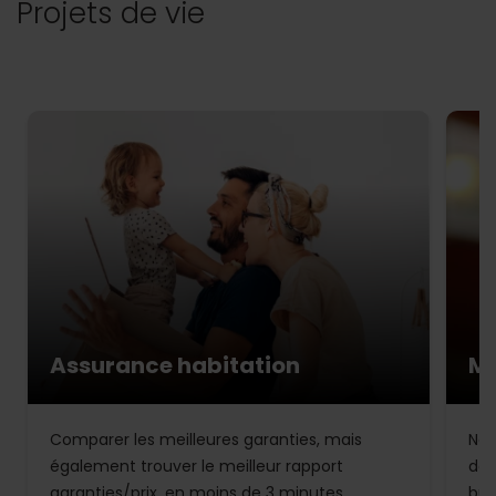
Projets de vie
Assurance habitation
Mu
Comparer les meilleures garanties, mais
Not
également trouver le meilleur rapport
de 
garanties/prix, en moins de 3 minutes.
bud