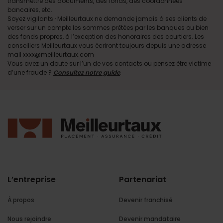
transmettre des documents, des fonds, des coordonnées
bancaires, etc.
Soyez vigilants · Meilleurtaux ne demande jamais à ses clients de
verser sur un compte les sommes prêtées par les banques ou bien
des fonds propres, à l’exception des honoraires des courtiers. Les
conseillers Meilleurtaux vous écriront toujours depuis une adresse
mail xxxx@meilleurtaux.com
Vous avez un doute sur l’un de vos contacts ou pensez être victime
d’une fraude ?
Consultez notre guide
.
L’entreprise
Partenariat
À propos
Devenir franchisé
Nous rejoindre
Devenir mandataire