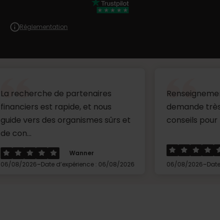
Réglementation
che de partenaires
Renseignements au sujet
 est rapide, et nous
demande très clairs av
s des organismes sûrs et
conseils pour la suite....
Loreau
Wanner
-
-
Date d’expérience : 06/08/2026
06/08/2026
Date d’expérienc