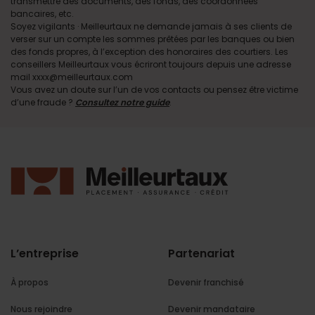
transmettre des documents, des fonds, des coordonnées
bancaires, etc.
Soyez vigilants · Meilleurtaux ne demande jamais à ses clients de
verser sur un compte les sommes prêtées par les banques ou bien
des fonds propres, à l’exception des honoraires des courtiers. Les
conseillers Meilleurtaux vous écriront toujours depuis une adresse
mail xxxx@meilleurtaux.com
Vous avez un doute sur l’un de vos contacts ou pensez être victime
d’une fraude ?
Consultez notre guide
.
L’entreprise
Partenariat
À propos
Devenir franchisé
Nous rejoindre
Devenir mandataire