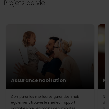
Projets de vie
Assurance habitation
Mu
Comparer les meilleures garanties, mais
Not
également trouver le meilleur rapport
de 
garanties/prix, en moins de 3 minutes.
bud