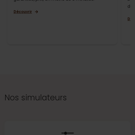
de 
Découvrir
Déc
Nos simulateurs