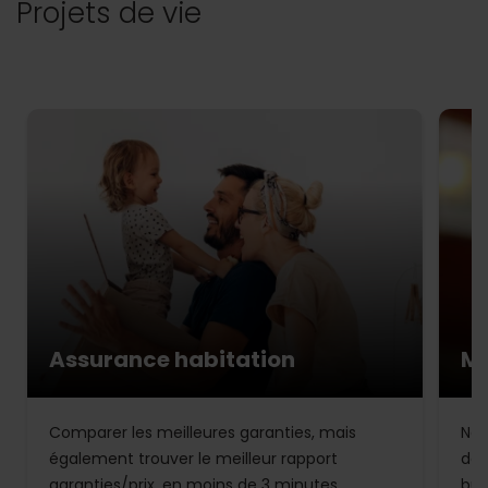
Projets de vie
Assurance habitation
Mu
Comparer les meilleures garanties, mais
Not
également trouver le meilleur rapport
de 
garanties/prix, en moins de 3 minutes.
bud