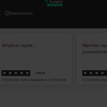
Réglementation
rapide...
Réponse rapide très réa
professionnel ...
Céline
Thierry
-
-
Date d’expérience : 07/08/2026
07/08/2026
Date d’expérienc