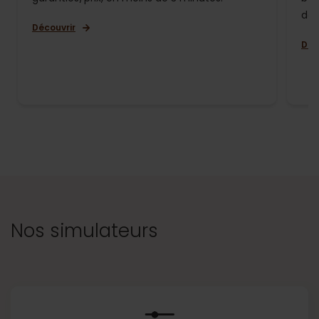
de 
Découvrir
Déc
Nos simulateurs