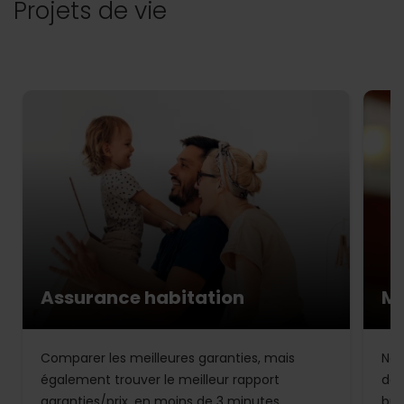
Projets de vie
Assurance habitation
Mu
Comparer les meilleures garanties, mais
Not
également trouver le meilleur rapport
de 
garanties/prix, en moins de 3 minutes.
bud