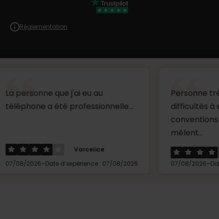
Réglementation
nne que j'ai eu au
Personne très aimable
e a été professionnelle...
difficultés à entendre 
conventions des collè
mêlent...
Varcelice
Céli
-
-
26
Date d’expérience : 07/08/2026
07/08/2026
Date d’expérie