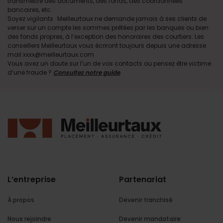
transmettre des documents, des fonds, des coordonnées
bancaires, etc.
Soyez vigilants · Meilleurtaux ne demande jamais à ses clients de
verser sur un compte les sommes prêtées par les banques ou bien
des fonds propres, à l’exception des honoraires des courtiers. Les
conseillers Meilleurtaux vous écriront toujours depuis une adresse
mail xxxx@meilleurtaux.com
Vous avez un doute sur l’un de vos contacts ou pensez être victime
d’une fraude ?
Consultez notre guide
.
L’entreprise
Partenariat
À propos
Devenir franchisé
Nous rejoindre
Devenir mandataire