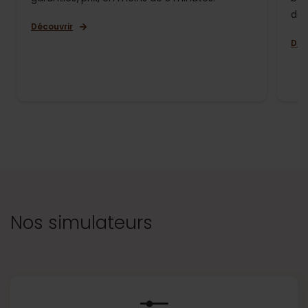
de 
Découvrir
Déc
Nos simulateurs