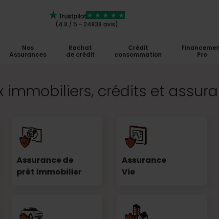
(4.8 / 5 - 24838 avis)
Nos
Rachat
Crédit
Financemen
Assurances
de crédit
consommation
Pro
 immobiliers, crédits et assur
Assurance de
Assurance
prêt immobilier
Vie