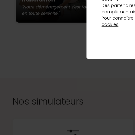
st
qui correspond
Des partenaire
ma
"Notre déménagement s'est fait
complémentaire
à vos besoins
en toute sérénité."
Pour connaître
et au meilleur
cookies
.
taux, en
L’a
quelques clics.
Vous pou
Découvrir
Nos simulateurs