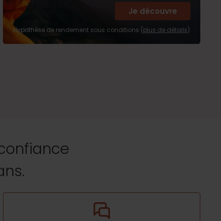
Je découvre
Hypothèse de rendement sous conditions (
plus de détails
)
 confiance
ans.