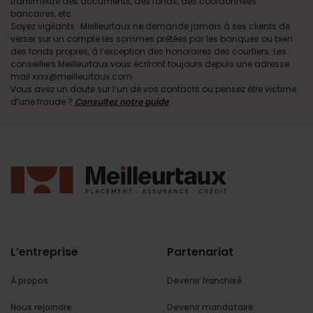
transmettre des documents, des fonds, des coordonnées
bancaires, etc.
Soyez vigilants · Meilleurtaux ne demande jamais à ses clients de
verser sur un compte les sommes prêtées par les banques ou bien
des fonds propres, à l’exception des honoraires des courtiers. Les
conseillers Meilleurtaux vous écriront toujours depuis une adresse
mail xxxx@meilleurtaux.com
Vous avez un doute sur l’un de vos contacts ou pensez être victime
d’une fraude ?
Consultez notre guide
.
L’entreprise
Partenariat
À propos
Devenir franchisé
Nous rejoindre
Devenir mandataire