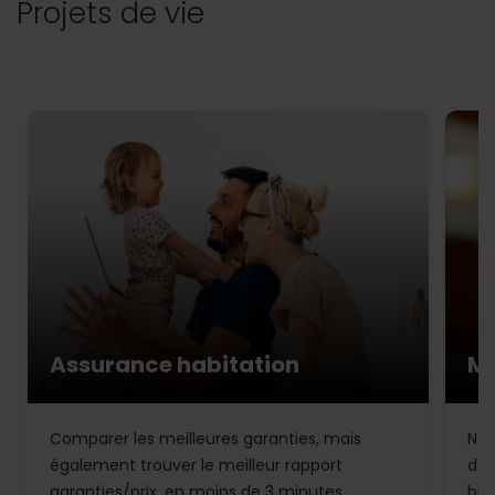
Projets de vie
Assurance habitation
Mu
Comparer les meilleures garanties, mais
Not
également trouver le meilleur rapport
de 
garanties/prix, en moins de 3 minutes.
bud