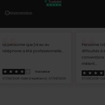
Réglementation
ne que j'ai eu au
Personne très aimable, 
 a été professionnelle...
difficultés à entendre c
conventions des collèg
mêlent...
Varcelice
Céline
-
-
Date d’expérience : 07/08/2026
07/08/2026
Date d’expérienc