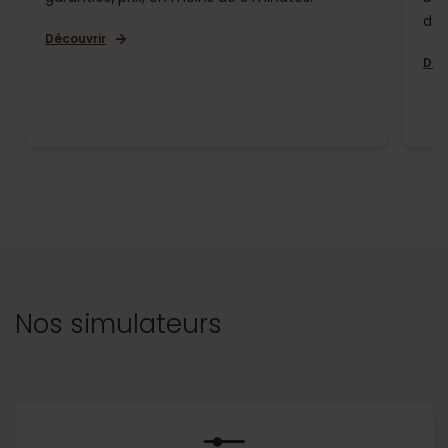
de 
Découvrir
Déc
Nos simulateurs