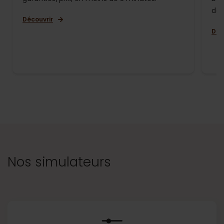
de 
Découvrir
Déc
Nos simulateurs