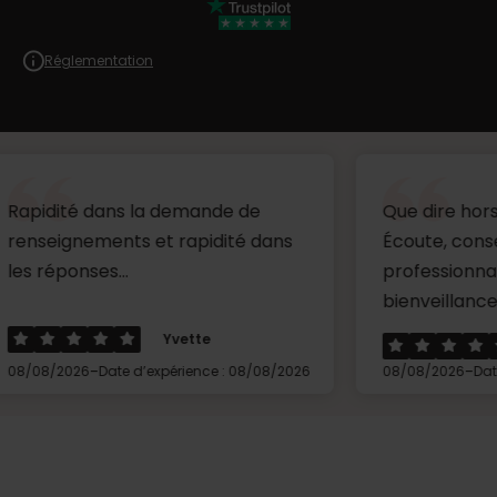
Réglementation
dans la demande de
Que dire hors mis un gr
ments et rapidité dans
Écoute, conseils,
es...
professionnalisme et
bienveillance.Merci à Cé.
Yvette
Peniss
-
-
Date d’expérience : 08/08/2026
08/08/2026
Date d’expérienc