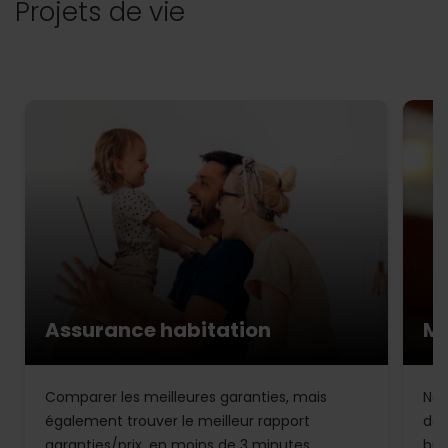
Projets de vie
Assurance habitation
Mu
Comparer les meilleures garanties, mais
Not
également trouver le meilleur rapport
de 
garanties/prix, en moins de 3 minutes.
bud