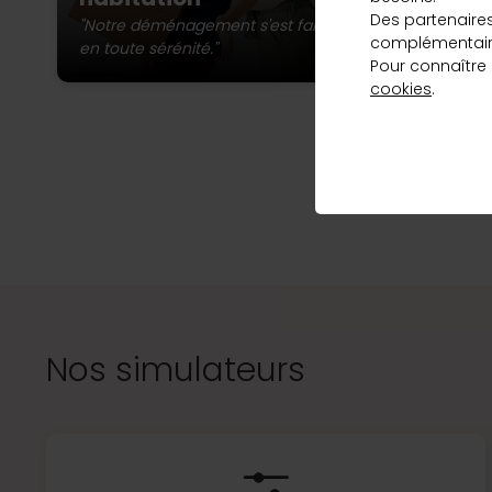
st
qui correspond
Des partenaire
ma
"Notre déménagement s'est fait
complémentaire
à vos besoins
en toute sérénité."
Pour connaître
et au meilleur
cookies
.
taux, en
L’a
quelques clics.
Vous pou
Découvrir
Nos simulateurs