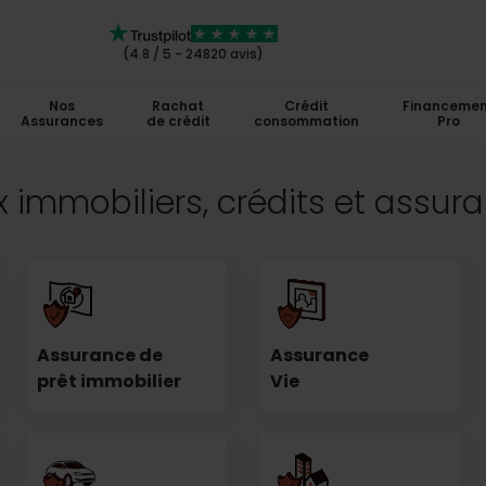
(4.8 / 5 - 24820 avis)
Nos
Rachat
Crédit
Financemen
Assurances
de crédit
consommation
Pro
 immobiliers, crédits et assur
Assurance de
Assurance
prêt immobilier
Vie