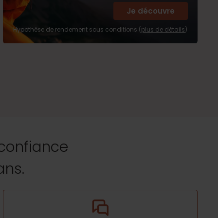
Je découvre
Hypothèse de rendement sous conditions (
plus de détails
)
 confiance
ans.