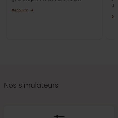
de 
Découvrir
Déc
Nos simulateurs