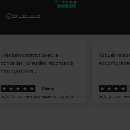
Réglementation
contact avec le
Accueil téléphonique t
, j'ai eu des réponses à
et compréhensible ...
ons....
Thierry
Hervé
-
-
Date d’expérience : 09/08/2026
09/08/2026
Date d’expérienc