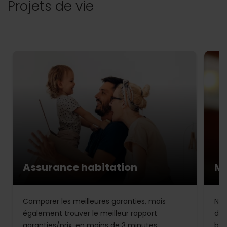
Projets de vie
Assurance habitation
Mu
Comparer les meilleures garanties, mais
Not
également trouver le meilleur rapport
de 
garanties/prix, en moins de 3 minutes.
bud