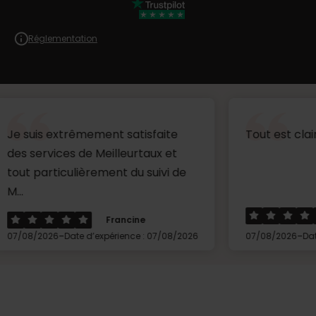
Réglementation
extrêmement satisfaite
Tout est clair merci...
ices de Meilleurtaux et
iculièrement du suivi de
Floria
Francine
-
-
6
Date d’expérience : 07/08/2026
07/08/2026
Date d’expérien