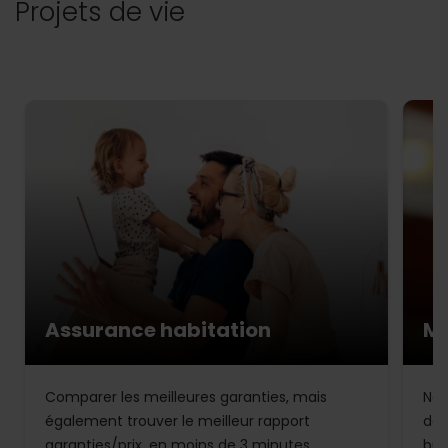
Projets de vie
Assurance habitation
Mu
Comparer les meilleures garanties, mais
Not
également trouver le meilleur rapport
de 
garanties/prix, en moins de 3 minutes.
bud