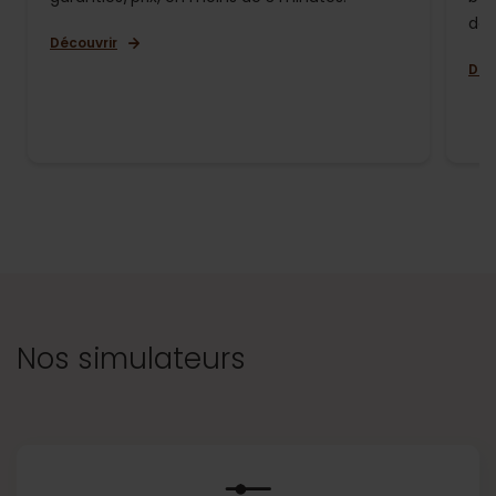
de 
Découvrir
Déc
Nos simulateurs