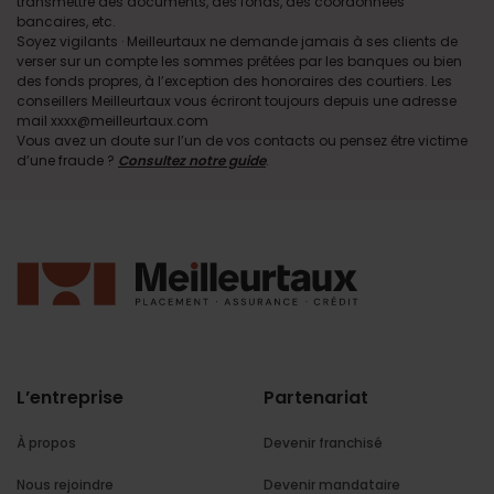
transmettre des documents, des fonds, des coordonnées
bancaires, etc.
Soyez vigilants · Meilleurtaux ne demande jamais à ses clients de
verser sur un compte les sommes prêtées par les banques ou bien
des fonds propres, à l’exception des honoraires des courtiers. Les
conseillers Meilleurtaux vous écriront toujours depuis une adresse
mail xxxx@meilleurtaux.com
Vous avez un doute sur l’un de vos contacts ou pensez être victime
d’une fraude ?
Consultez notre guide
.
L’entreprise
Partenariat
À propos
Devenir franchisé
Nous rejoindre
Devenir mandataire