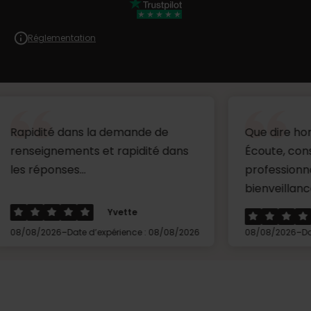
Réglementation
 dans la demande de
Que dire hors mis un g
ements et rapidité dans
Écoute, conseils,
ses...
professionnalisme et
bienveillance.Merci à Cé
Yvette
Penis
-
-
6
Date d’expérience : 08/08/2026
08/08/2026
Date d’expérienc