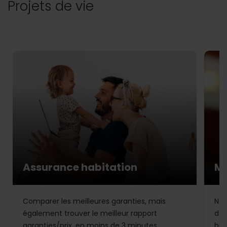
Projets de vie
Assurance habitation
Mu
Comparer les meilleures garanties, mais
Not
également trouver le meilleur rapport
de 
garanties/prix, en moins de 3 minutes.
bud