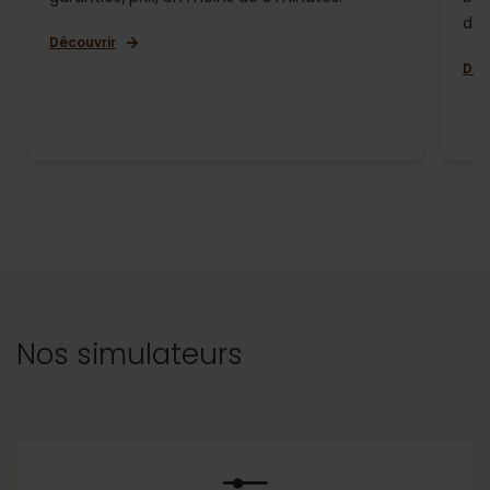
de 
Découvrir
Déc
Nos simulateurs