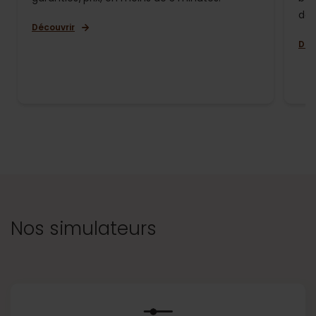
de 
Découvrir
Déc
Nos simulateurs