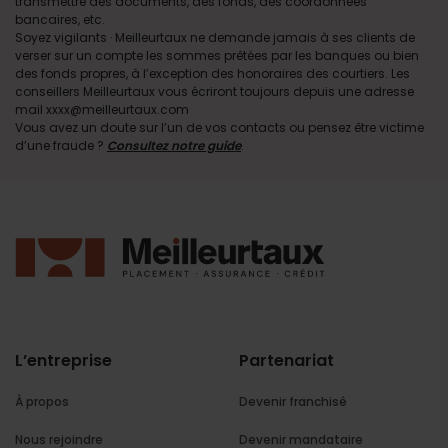
transmettre des documents, des fonds, des coordonnées
bancaires, etc.
Soyez vigilants · Meilleurtaux ne demande jamais à ses clients de
verser sur un compte les sommes prêtées par les banques ou bien
des fonds propres, à l’exception des honoraires des courtiers. Les
conseillers Meilleurtaux vous écriront toujours depuis une adresse
mail xxxx@meilleurtaux.com
Vous avez un doute sur l’un de vos contacts ou pensez être victime
d’une fraude ?
Consultez notre guide
.
L’entreprise
Partenariat
À propos
Devenir franchisé
Nous rejoindre
Devenir mandataire