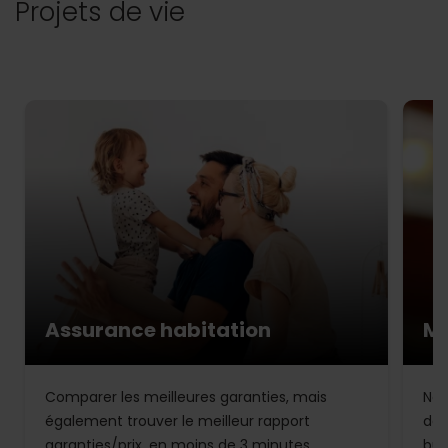
Projets de vie
Assurance habitation
Mu
Comparer les meilleures garanties, mais
Not
également trouver le meilleur rapport
de 
garanties/prix, en moins de 3 minutes.
bud