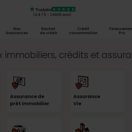
(4.8 / 5 - 24805 avis)
Nos
Rachat
Crédit
Financemen
Assurances
de crédit
consommation
Pro
 immobiliers, crédits et assur
Assurance de
Assurance
prêt immobilier
Vie