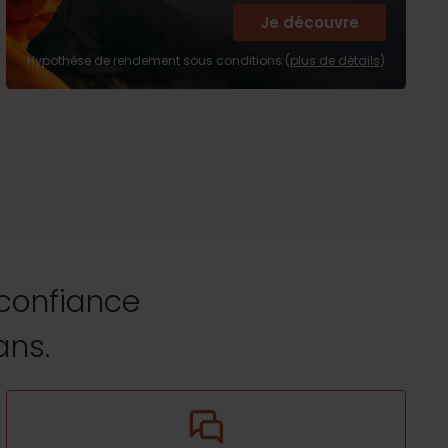
Je découvre
Hypothèse de rendement sous conditions (
plus de détails
)
 confiance
ans.