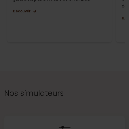
de 
Découvrir
Déc
Nos simulateurs