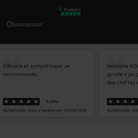
Réglementation
et sympathique. Je
Madame ROQUIN a fait 
de...
qu’elle a pu pour m’aide
des chiffres et des docu
Cathy
Latifa
-
-
Date d’expérience : 05/08/2026
05/08/2026
Date d’expérienc