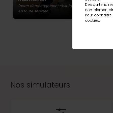
st
qui correspond
Des partenaire
ma
"Notre déménagement s'est fait
complémentaire
à vos besoins
en toute sérénité."
Pour connaître
et au meilleur
cookies
.
taux, en
L’a
quelques clics.
Vous pou
Découvrir
Nos simulateurs