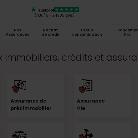
(4.8 / 5 - 24805 avis)
Nos
Rachat
Crédit
Financemen
Assurances
de crédit
consommation
Pro
 immobiliers, crédits et assur
Assurance de
Assurance
prêt immobilier
Vie