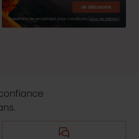
Je découvre
Hypothèse de rendement sous conditions (
plus de détails
)
 confiance
ans.