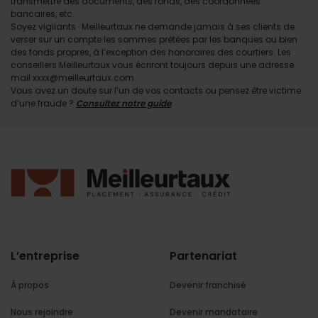
transmettre des documents, des fonds, des coordonnées
bancaires, etc.
Soyez vigilants · Meilleurtaux ne demande jamais à ses clients de
verser sur un compte les sommes prêtées par les banques ou bien
des fonds propres, à l’exception des honoraires des courtiers. Les
conseillers Meilleurtaux vous écriront toujours depuis une adresse
mail xxxx@meilleurtaux.com
Vous avez un doute sur l’un de vos contacts ou pensez être victime
d’une fraude ?
Consultez notre guide
.
L’entreprise
Partenariat
À propos
Devenir franchisé
Nous rejoindre
Devenir mandataire