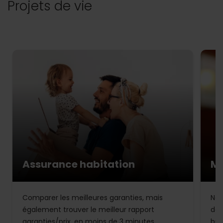
Projets de vie
Assurance habitation
Mu
Comparer les meilleures garanties, mais
Not
également trouver le meilleur rapport
de 
garanties/prix, en moins de 3 minutes.
bud