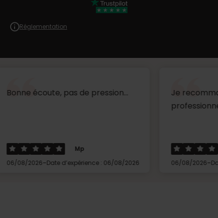
Réglementation
ute, pas de pression...
Je recommande sans hé
professionnel et efficace
Mp
Marti
-
-
6
Date d’expérience : 06/08/2026
06/08/2026
Date d’expérien