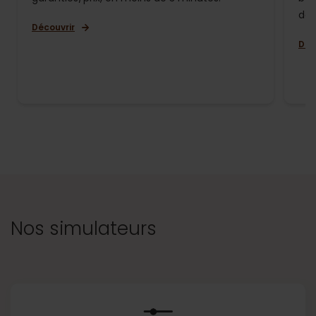
de 
Découvrir
Déc
Nos simulateurs