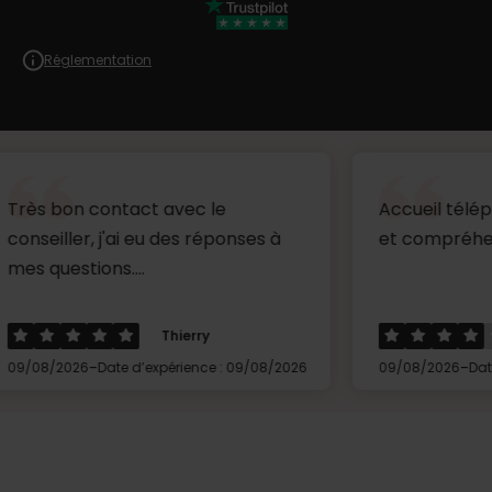
Réglementation
contact avec le
Accueil téléphonique t
, j'ai eu des réponses à
et compréhensible ...
ons....
Thierry
Hervé
-
-
Date d’expérience : 09/08/2026
09/08/2026
Date d’expérienc