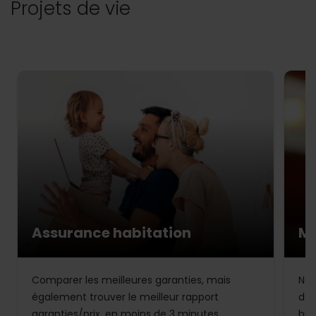
Projets de vie
Assurance habitation
Mu
Comparer les meilleures garanties, mais
Not
également trouver le meilleur rapport
de 
garanties/prix, en moins de 3 minutes.
bud