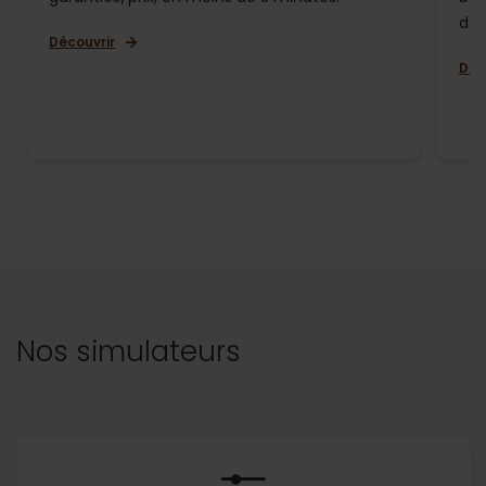
de 
Découvrir
Déc
Nos simulateurs