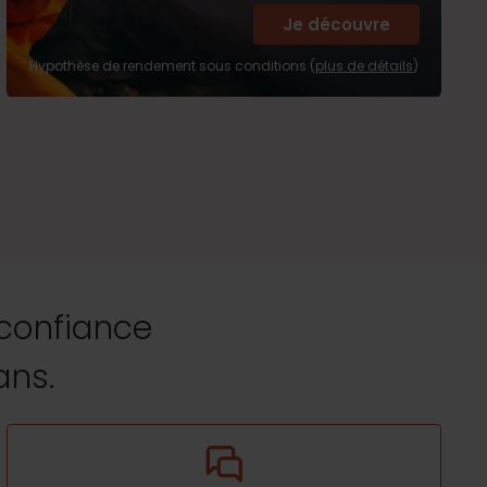
Je découvre
Hypothèse de rendement sous conditions (
plus de détails
)
 confiance
ans.