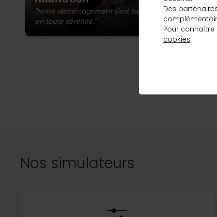
st
qui correspond
Des partenaire
ma
"Notre déménagement s'est fait
complémentaire
à vos besoins
en toute sérénité."
Pour connaître
et au meilleur
cookies
.
taux, en
L’a
quelques clics.
Vous pou
Découvrir
Nos simulateurs