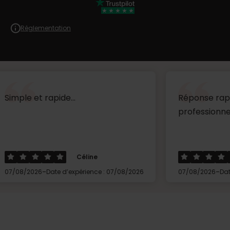
Réglementation
 rapide...
Réponse rapide très ré
professionnel ...
Céline
Thierr
-
-
6
Date d’expérience : 07/08/2026
07/08/2026
Date d’expérien