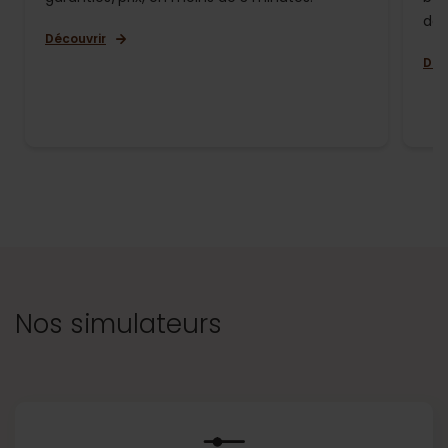
de 
Découvrir
Déc
Nos simulateurs