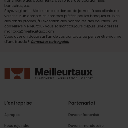
transmettre des documents, des fonds, des coordonnées
bancaires, etc.
Soyez vigilants · Meilleurtaux ne demande jamais à ses clients de
verser sur un compte les sommes prêtées par les banques ou bien
des fonds propres, à l’exception des honoraires des courtiers. Les
conseillers Meilleurtaux vous écriront toujours depuis une adresse
mail xxxx@meilleurtaux.com
Vous avez un doute sur l’un de vos contacts ou pensez être victime
d’une fraude ?
Consultez notre guide
.
L’entreprise
Partenariat
À propos
Devenir franchisé
Nous rejoindre
Devenir mandataire