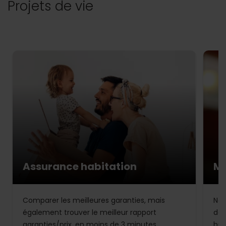
Projets de vie
Assurance habitation
Mu
Comparer les meilleures garanties, mais
Not
également trouver le meilleur rapport
de 
garanties/prix, en moins de 3 minutes.
bud