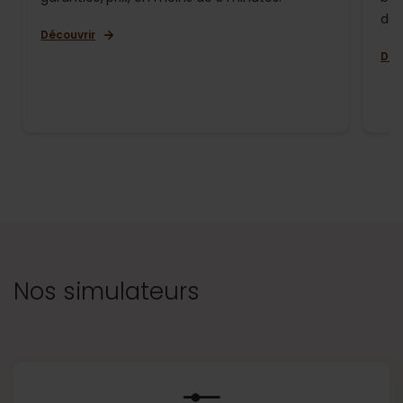
de 
Découvrir
Déc
Nos simulateurs