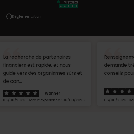
Réglementation
rche de partenaires
Renseignements au suje
s est rapide, et nous
demande très clairs a
rs des organismes sûrs et
conseils pour la suite....
Lorea
Wanner
-
-
6
Date d’expérience : 06/08/2026
06/08/2026
Date d’expérien