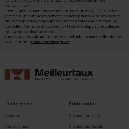
transmettre des documents, des fonds, des coordonnées
bancaires, etc.
Soyez vigilants · Meilleurtaux ne demande jamais à ses clients de
verser sur un compte les sommes prêtées par les banques ou bien
des fonds propres, à l’exception des honoraires des courtiers. Les
conseillers Meilleurtaux vous écriront toujours depuis une adresse
mail xxxx@meilleurtaux.com
Vous avez un doute sur l’un de vos contacts ou pensez être victime
d’une fraude ?
Consultez notre guide
.
L’entreprise
Partenariat
À propos
Devenir franchisé
Nous rejoindre
Devenir mandataire