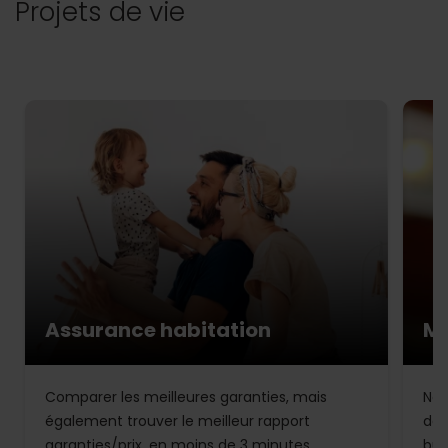
Projets de vie
Assurance habitation
Mu
Comparer les meilleures garanties, mais
Not
également trouver le meilleur rapport
de 
garanties/prix, en moins de 3 minutes.
bud