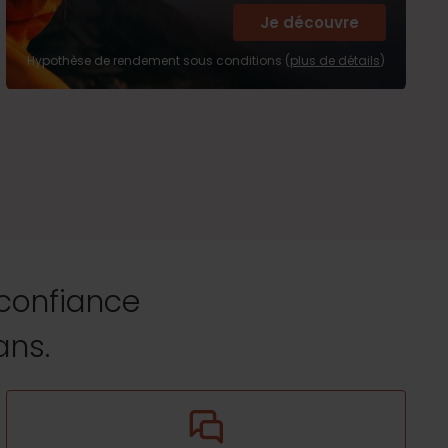
Je découvre
Hypothèse de rendement sous conditions (
plus de détails
)
 confiance
ans.