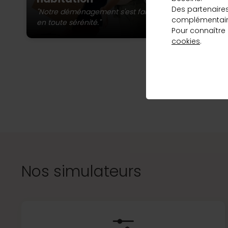
st
qui correspond
Des partenaire
ma
"Notre déménagement s'est fait
complémentaire
à vos besoins
en toute sérénité."
Pour connaître
et au meilleur
cookies
.
taux, en
L’a
quelques clics.
Vous pou
Découvrir
Nos simulateurs