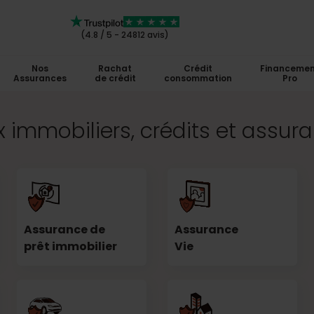
(4.8 / 5 - 24812 avis)
Nos
Rachat
Crédit
Financemen
Assurances
de crédit
consommation
Pro
 immobiliers, crédits et assur
Assurance de
Assurance
prêt immobilier
Vie