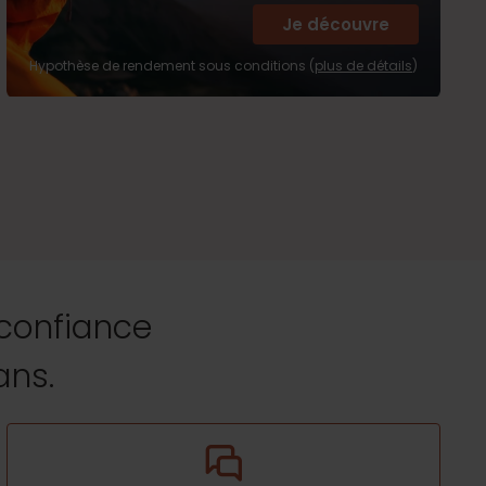
Je découvre
Hypothèse de rendement sous conditions (
plus de détails
)
 confiance
ans.