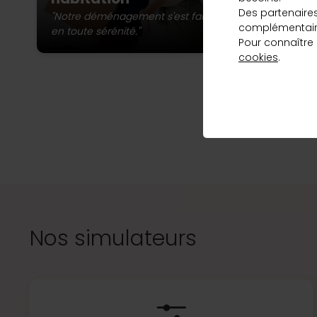
st
qui correspond
Des partenaire
ma
"Notre déménagement s'est fait
complémentaire
à vos besoins
en toute sérénité."
Pour connaître
et au meilleur
cookies
.
taux, en
L’a
quelques clics.
Vous pou
Découvrir
Nos simulateurs