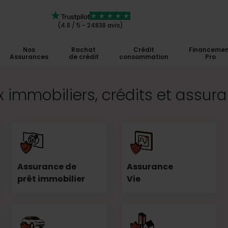
(4.8 / 5 - 24838 avis)
Nos
Rachat
Crédit
Financemen
Assurances
de crédit
consommation
Pro
 immobiliers, crédits et assur
Assurance de
Assurance
prêt immobilier
Vie