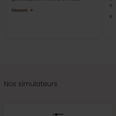
de 
Découvrir
Déc
Nos simulateurs