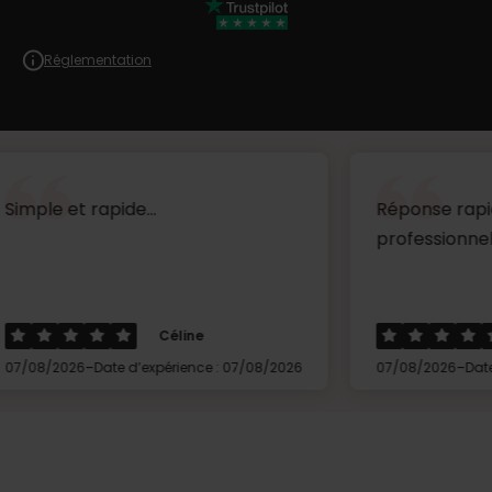
Réglementation
rapide...
Réponse rapide très réa
professionnel ...
Céline
Thierry
-
-
Date d’expérience : 07/08/2026
07/08/2026
Date d’expérienc