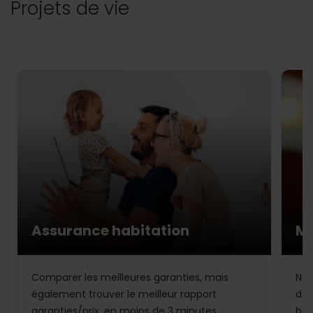
Projets de vie
Assurance habitation
Mu
Comparer les meilleures garanties, mais
Not
également trouver le meilleur rapport
de 
garanties/prix, en moins de 3 minutes.
bud