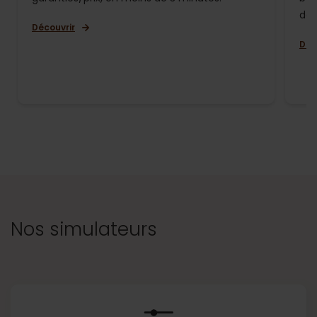
de 
Découvrir
Déc
Nos simulateurs