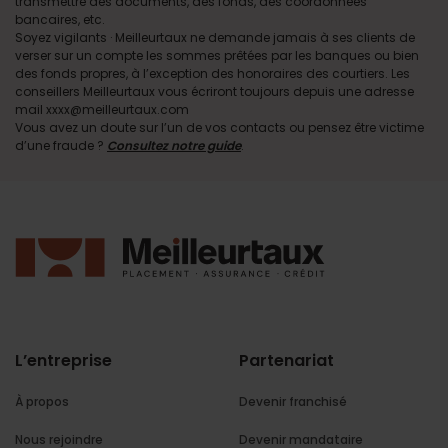
transmettre des documents, des fonds, des coordonnées
bancaires, etc.
Soyez vigilants · Meilleurtaux ne demande jamais à ses clients de
verser sur un compte les sommes prêtées par les banques ou bien
des fonds propres, à l’exception des honoraires des courtiers. Les
conseillers Meilleurtaux vous écriront toujours depuis une adresse
mail xxxx@meilleurtaux.com
Vous avez un doute sur l’un de vos contacts ou pensez être victime
d’une fraude ?
Consultez notre guide
.
L’entreprise
Partenariat
À propos
Devenir franchisé
Nous rejoindre
Devenir mandataire