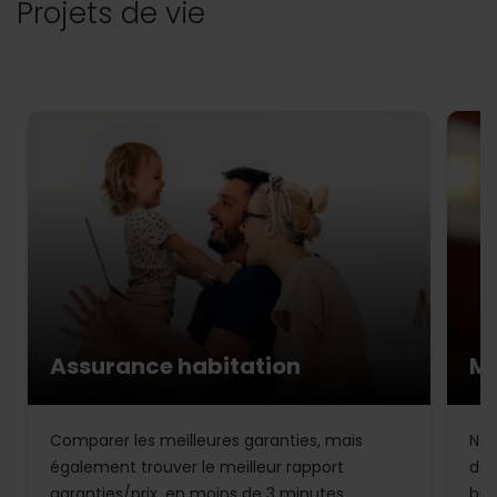
Projets de vie
Assurance habitation
Mu
Comparer les meilleures garanties, mais
Not
également trouver le meilleur rapport
de 
garanties/prix, en moins de 3 minutes.
bud