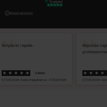
Réglementation
rapide...
Réponse rapide très réa
professionnel ...
Céline
Thierry
-
-
Date d’expérience : 07/08/2026
07/08/2026
Date d’expérienc