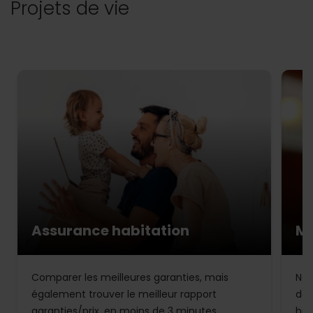
Projets de vie
Assurance habitation
Mu
Comparer les meilleures garanties, mais
Not
également trouver le meilleur rapport
de 
garanties/prix, en moins de 3 minutes.
bud