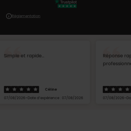
Réglementation
 rapide...
Réponse rapide très ré
professionnel ...
Céline
Thier
-
-
6
Date d’expérience : 07/08/2026
07/08/2026
Date d’expérien