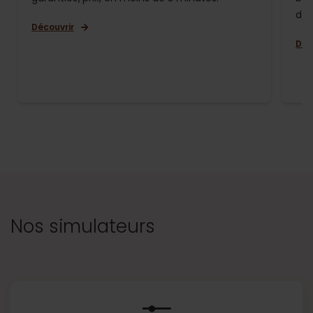
de 
Découvrir
Déc
Nos simulateurs