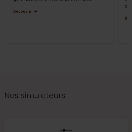
de 
Découvrir
Déc
Nos simulateurs