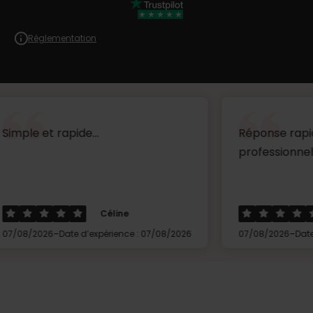
Réglementation
apide...
Réponse rapide très réa
professionnel ...
Céline
Thierry
-
-
Date d’expérience : 07/08/2026
07/08/2026
Date d’expérience