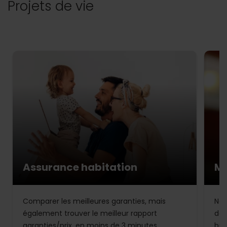
Projets de vie
Assurance habitation
Mu
Comparer les meilleures garanties, mais
Not
également trouver le meilleur rapport
de 
garanties/prix, en moins de 3 minutes.
bud