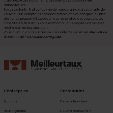
transmettre des documents, des fonds, des coordonnées
bancaires, etc.
Soyez vigilants · Meilleurtaux ne demande jamais à ses clients de
verser sur un compte les sommes prêtées par les banques ou bien
des fonds propres, à l’exception des honoraires des courtiers. Les
conseillers Meilleurtaux vous écriront toujours depuis une adresse
mail xxxx@meilleurtaux.com
Vous avez un doute sur l’un de vos contacts ou pensez être victime
d’une fraude ?
Consultez notre guide
.
L’entreprise
Partenariat
À propos
Devenir franchisé
Nous rejoindre
Devenir mandataire