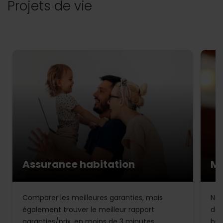
Projets de vie
Assurance habitation
Mu
Comparer les meilleures garanties, mais
Not
également trouver le meilleur rapport
de 
garanties/prix, en moins de 3 minutes.
bud