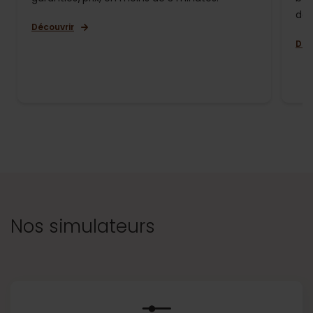
de 
Découvrir
Déc
Nos simulateurs