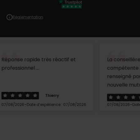
Réglementation
pide très réactif et
La conseillère est très
el ...
compétente et m'a très
renseigné pour le choix
nouvelle mutu...
Thierry
Becheto
-
Date d’expérience : 07/08/2026
07/08/2026
Date d’expérience