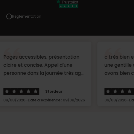
Réglementation
cessibles, présentation
c très bien expliqué ,s
 concise. Appel d’une
une gentille conseillère
dans la journée très ag...
avons bien concilier les
Stordeur
Mr
-
-
6
Date d’expérience : 09/08/2026
09/08/2026
Date d’expérien