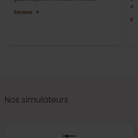
de 
Découvrir
Déc
Nos simulateurs