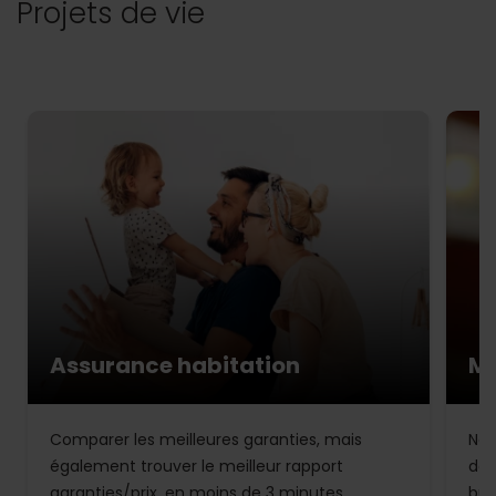
Projets de vie
Assurance habitation
Mu
Comparer les meilleures garanties, mais
Not
également trouver le meilleur rapport
de 
garanties/prix, en moins de 3 minutes.
bud