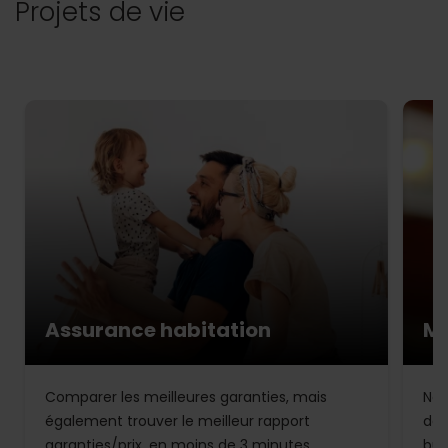
Projets de vie
Assurance habitation
Mu
Comparer les meilleures garanties, mais
Not
également trouver le meilleur rapport
de 
garanties/prix, en moins de 3 minutes.
bud