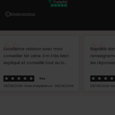
Réglementation
te relation avec mon
Rapidité dans la dema
r Mr Laine. Il m très bien
renseignements et rap
et conseillé tout au lo...
les réponses...
Kev
Yvett
-
-
6
Date d’expérience : 08/08/2026
08/08/2026
Date d’expérien