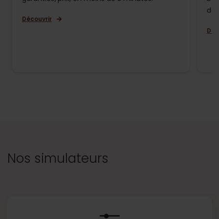
de 
Découvrir
Déc
Nos simulateurs