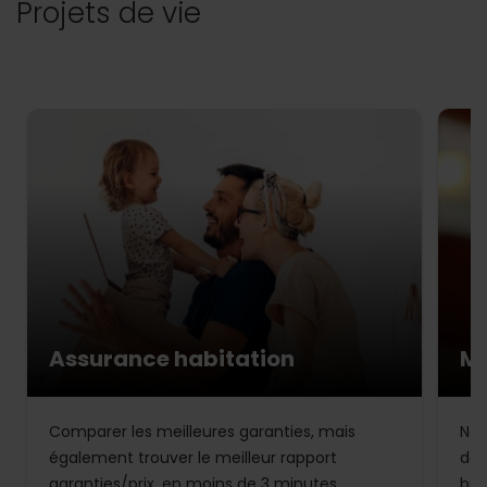
Projets de vie
Assurance habitation
Mu
Comparer les meilleures garanties, mais
Not
également trouver le meilleur rapport
de 
garanties/prix, en moins de 3 minutes.
bud