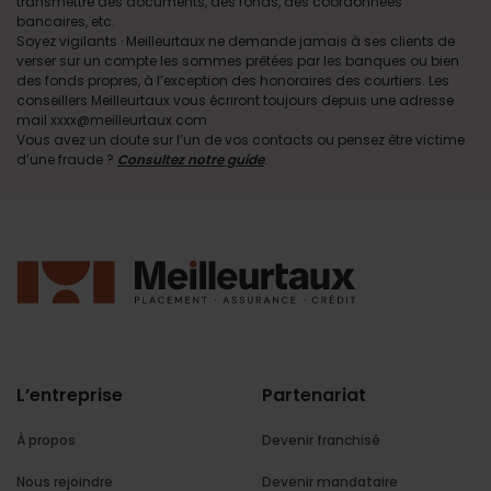
transmettre des documents, des fonds, des coordonnées
bancaires, etc.
Soyez vigilants · Meilleurtaux ne demande jamais à ses clients de
verser sur un compte les sommes prêtées par les banques ou bien
des fonds propres, à l’exception des honoraires des courtiers. Les
conseillers Meilleurtaux vous écriront toujours depuis une adresse
mail xxxx@meilleurtaux.com
Vous avez un doute sur l’un de vos contacts ou pensez être victime
d’une fraude ?
Consultez notre guide
.
L’entreprise
Partenariat
À propos
Devenir franchisé
Nous rejoindre
Devenir mandataire