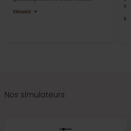
de 
Découvrir
Déc
Nos simulateurs