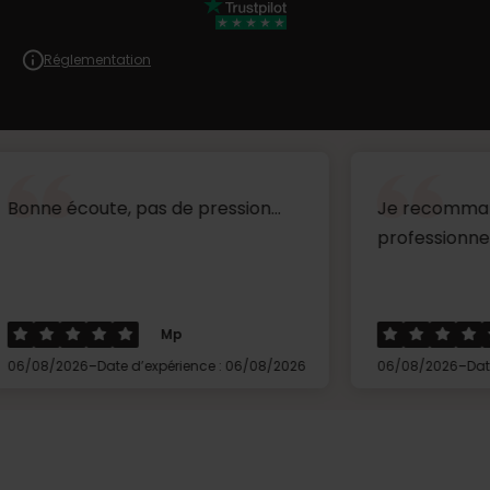
Réglementation
ute, pas de pression...
Je recommande sans hés
professionnel et efficace.
Mp
Martin
-
-
Date d’expérience : 06/08/2026
06/08/2026
Date d’expérienc