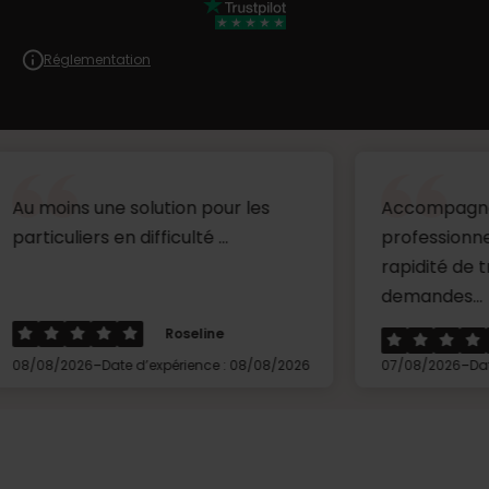
Réglementation
 une solution pour les
Accompagnement trè
rs en difficulté ...
professionnel, disponibi
rapidité de traitement
demandes...
Roseline
Franc
-
-
6
Date d’expérience : 08/08/2026
07/08/2026
Date d’expérien