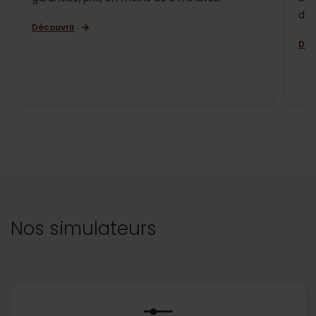
de 
Découvrir
Déc
Nos simulateurs