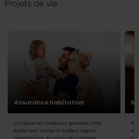
Projets de vie
Assurance habitation
Mu
Comparer les meilleures garanties, mais
Not
également trouver le meilleur rapport
de 
garanties/prix, en moins de 3 minutes.
bud