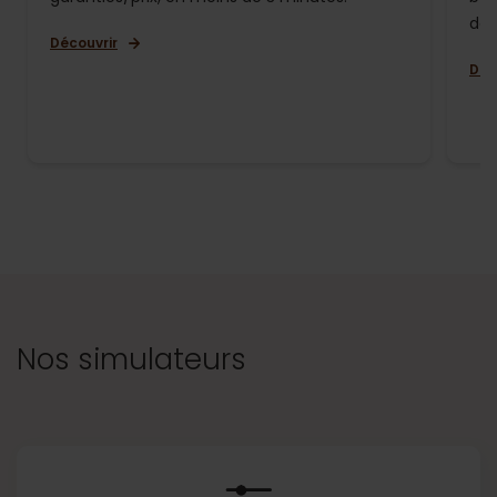
de 
Découvrir
Déc
Nos simulateurs