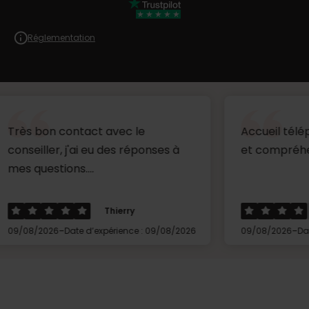
Réglementation
 contact avec le
Accueil téléphonique 
r, j'ai eu des réponses à
et compréhensible ...
ions....
Thierry
Hervé
-
-
6
Date d’expérience : 09/08/2026
09/08/2026
Date d’expérien