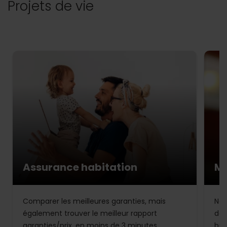
Projets de vie
Assurance habitation
Mu
Comparer les meilleures garanties, mais
Not
également trouver le meilleur rapport
de 
garanties/prix, en moins de 3 minutes.
bud