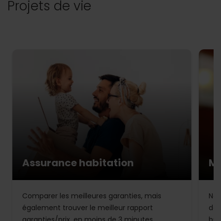
Projets de vie
Assurance habitation
Mu
Comparer les meilleures garanties, mais
Not
également trouver le meilleur rapport
de 
garanties/prix, en moins de 3 minutes.
bud