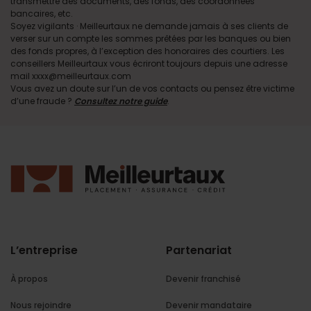
transmettre des documents, des fonds, des coordonnées
bancaires, etc.
Soyez vigilants · Meilleurtaux ne demande jamais à ses clients de
verser sur un compte les sommes prêtées par les banques ou bien
des fonds propres, à l’exception des honoraires des courtiers. Les
conseillers Meilleurtaux vous écriront toujours depuis une adresse
mail xxxx@meilleurtaux.com
Vous avez un doute sur l’un de vos contacts ou pensez être victime
d’une fraude ?
Consultez notre guide
.
L’entreprise
Partenariat
À propos
Devenir franchisé
Nous rejoindre
Devenir mandataire