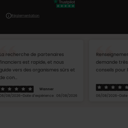
Réglementation
he de partenaires
Renseignements au sujet 
est rapide, et nous
demande très clairs ave
 des organismes sûrs et
conseils pour la suite....
Loreaux
Wanner
-
Date d’expérience : 06/08/2026
06/08/2026
Date d’expérience 