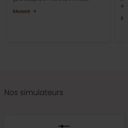
de 
Découvrir
Déc
Nos simulateurs