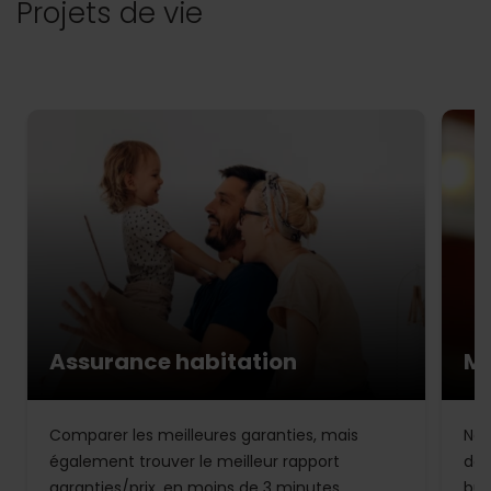
Projets de vie
Assurance habitation
Mu
Comparer les meilleures garanties, mais
Not
également trouver le meilleur rapport
de 
garanties/prix, en moins de 3 minutes.
bud