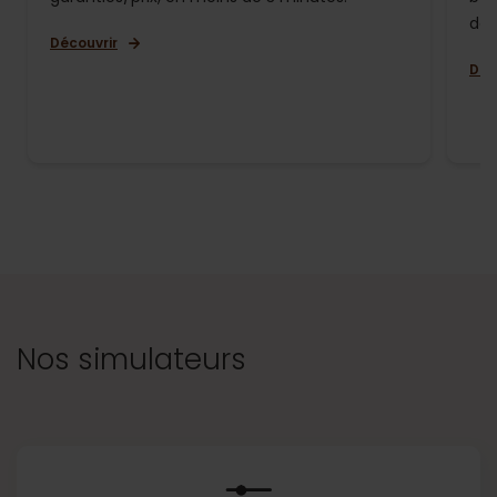
de 
Découvrir
Déc
Nos simulateurs