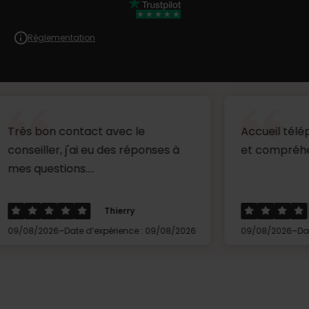
Réglementation
 contact avec le
Accueil téléphonique 
r, j'ai eu des réponses à
et compréhensible ...
ions....
Thierry
Hervé
-
-
6
Date d’expérience : 09/08/2026
09/08/2026
Date d’expérien