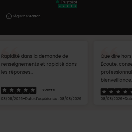
Réglementation
dans la demande de
Que dire hors mis un gr
ments et rapidité dans
Écoute, conseils,
s...
professionnalisme et
bienveillance.Merci à Cé.
Yvette
Penisso
-
-
Date d’expérience : 08/08/2026
08/08/2026
Date d’expérience