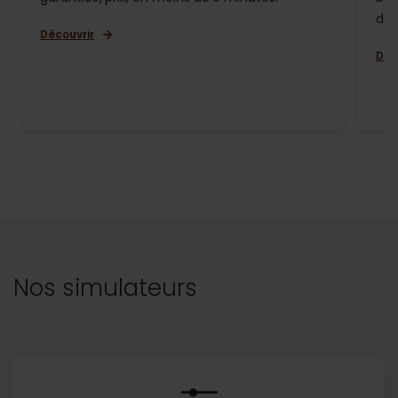
de 
Découvrir
Déc
Nos simulateurs