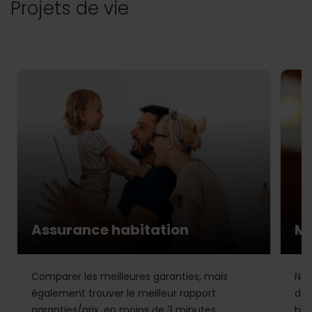
Projets de vie
Assurance habitation
Mu
Comparer les meilleures garanties, mais
Not
également trouver le meilleur rapport
de 
garanties/prix, en moins de 3 minutes.
bud