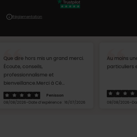
Réglementation
hors mis un grand merci.
Au moins une solution p
onseils,
particuliers en difficulté 
onnalisme et
ance.Merci à Cé...
Roseli
Penisson
-
-
6
Date d’expérience : 16/07/2026
08/08/2026
Date d’expérien