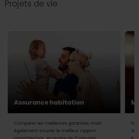
Projets de vie
Assurance habitation
Mu
Comparer les meilleures garanties, mais
Not
également trouver le meilleur rapport
de 
garanties/prix, en moins de 3 minutes.
bud