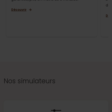
de 
Découvrir
Déc
Nos simulateurs